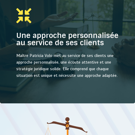
Une approche personnalisée
De plus, elle propose des conseils sur les obligations
au service de ses clients
légales et réglementaires des agents immobiliers,
aidant ainsi à minimiser les risques juridiques dans
Maître Patricia Volo met au service de ses clients une
leurs transactions.
approche personnalisée, une écoute attentive et une
stratégie juridique solide. Elle comprend que chaque
situation est unique et nécessite une approche adaptée.